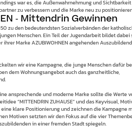
andings war es, die Außenwahrnehmung und Sichtbarkeit 
artner zu verbessern und die Marke neu zu positionieren
N - Mittendrin Gewinnen
850 zu den bedeutendsten Sozialverbänden der katholisc
 jungen Menschen. Ein Teil der Jugendarbeit bildet dabei 
er ihrer Marke AZUBIWOHNEN angehenden Auszubildende
elten wir eine Kampagne, die junge Menschen dafür beg
neben dem Wohnungsangebot auch das ganzheitliche,
nd.
: Eine ansprechende und moderne Marke sollte die Werte v
eitidee “MITTENDRIN ZUHAUSE” und das Keyvisual, Moti
en eine klare Positionierung und zeichnen die Kampagne 
nen Motiven setzten wir den Fokus auf die vier Themenbe
szubildenden in einer fremden Stadt spiegeln.