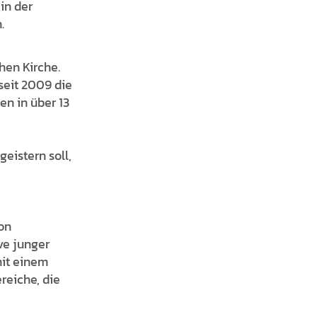
in der
.
hen Kirche.
seit 2009 die
n in über 13
eistern soll,
on
ve junger
mit einem
reiche, die