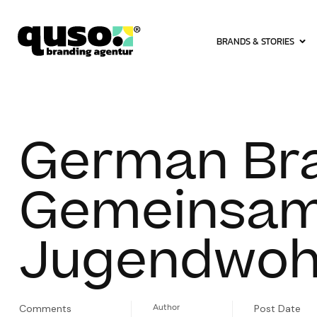
springen
BRANDS & STORIES
German Bra
Gemeinsam 
Jugendwo
Comments
Author
Post Date