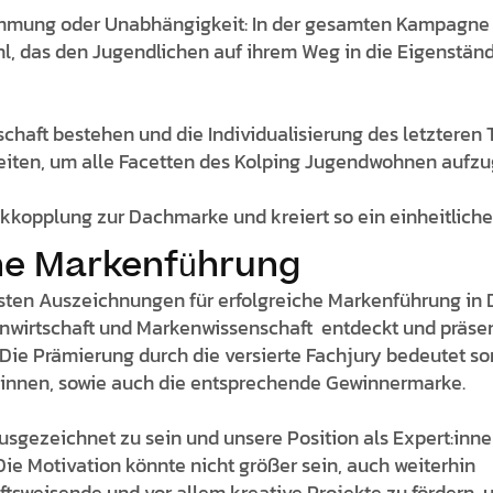
mmung oder Unabhängigkeit: In der gesamten Kampagne f
, das den Jugendlichen auf ihrem Weg in die Eigenständ
chaft bestehen und die Individualisierung des letzteren T
keiten, um alle Facetten des Kolping Jugendwohnen aufzu
ckkopplung zur Dachmarke und kreiert so ein einheitliche
che Markenführung
hsten Auszeichnungen für erfolgreiche Markenführung in 
irtschaft und Markenwissenschaft entdeckt und präsent
ie Prämierung durch die versierte Fachjury bedeutet so
:innen, sowie auch die entsprechende Gewinnermarke.
sgezeichnet zu sein und unsere Position als Expert:inne
Die Motivation könnte nicht größer sein, auch weiterhin
unftsweisende und vor allem kreative Projekte zu fördern