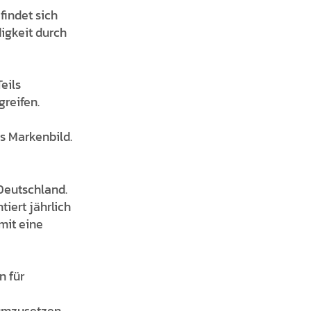
indet sich
igkeit durch
eils
greifen.
s Markenbild.
Deutschland.
iert jährlich
mit eine
n für
, umzusetzen