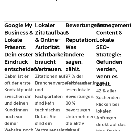
Google My
Lokaler
Bewertungsmanagemen
Geo-
Business &
Zitataufbau
&
Content &
Lokale
& Online-
Reputation:
Lokale
Präsenz:
Autorität:
Was
SEO-
Dein erster
Sichtbarkeit
andere
Strategie:
Eindruck
braucht
sagen,
Gefunden
entscheidet.
Vertrauen.
zählt.
werden,
wenn es
Dabei ist er
Zitationen auf
97 % der
oft der erste
Branchenverzeichnissen
Verbraucher:innen
zählt.
Kontaktpunkt
und
lesen lokale
42 % aller
zwischen dir
Fachportalen
Bewertungen.
Suchenden
und deinen
sind kein
88 %
klicken bei
Kund:innen –
technisches
bevorzugen
lokalen
noch vor
Detail. Sie
Unternehmen,
Anfragen
deiner
sind ein
die aktiv
direkt auf das
Website, noch
Vertrauenssignal
darauf
Map-Pack.*