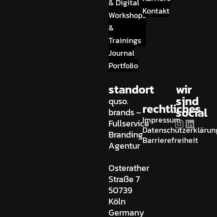
& Digital
Kontakt
Workshops
&
Trainings
Journal
Portfolio
standort
wir
sind
quso.
rechtliches
social
brands –
Impressum
Fullservice
Datenschutzerklärun
Branding
Barrierefreiheit
Agentur
Osterather
Straße 7
50739
Köln
Germany