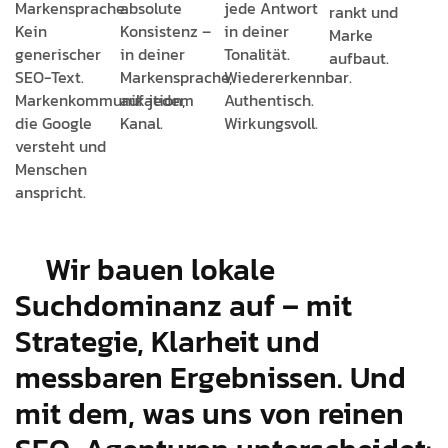
Markensprache.
absolute
jede Antwort
rankt und
Kein
Konsistenz –
in deiner
Marke
generischer
in deiner
Tonalität.
aufbaut.
SEO-Text.
Markensprache,
Wiedererkennbar.
Markenkommunikation,
auf jedem
Authentisch.
die Google
Kanal.
Wirkungsvoll.
versteht und
Menschen
anspricht.
Wir bauen lokale
Suchdominanz auf – mit
Strategie, Klarheit und
messbaren Ergebnissen. Und
mit dem, was uns von reinen