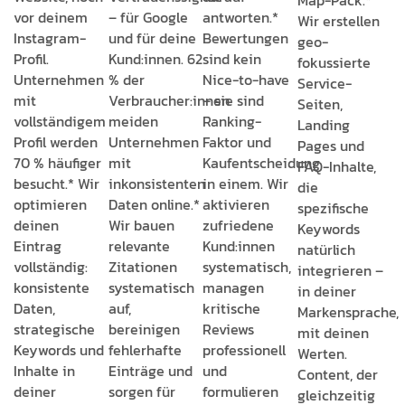
vor deinem
– für Google
antworten.*
Wir erstellen
Instagram-
und für deine
Bewertungen
geo-
Profil.
Kund:innen. 62
sind kein
fokussierte
Unternehmen
% der
Nice-to-have
Service-
mit
Verbraucher:innen
– sie sind
Seiten,
vollständigem
meiden
Ranking-
Landing
Profil werden
Unternehmen
Faktor und
Pages und
70 % häufiger
mit
Kaufentscheidung
FAQ-Inhalte,
besucht.* Wir
inkonsistenten
in einem. Wir
die
optimieren
Daten online.*
aktivieren
spezifische
deinen
Wir bauen
zufriedene
Keywords
Eintrag
relevante
Kund:innen
natürlich
vollständig:
Zitationen
systematisch,
integrieren –
konsistente
systematisch
managen
in deiner
Daten,
auf,
kritische
Markensprache,
strategische
bereinigen
Reviews
mit deinen
Keywords und
fehlerhafte
professionell
Werten.
Inhalte in
Einträge und
und
Content, der
deiner
sorgen für
formulieren
gleichzeitig