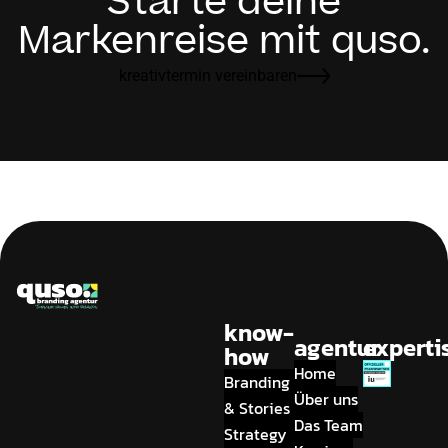
Starte deine
Markenreise mit quso.
kreativtermin vereinbaren
know-
agentur
experti
how
Home
Branding
Über uns
& Stories
Das Team
Strategy