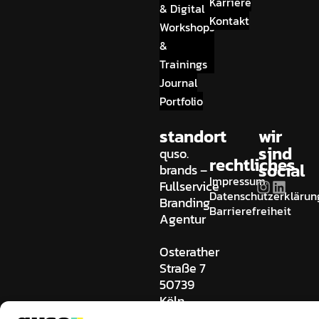
Karriere
& Digital
Kontakt
Workshops
&
Trainings
Journal
Portfolio
standort
wir
sind
quso.
rechtliches
social
brands –
Impressum
Fullservice
Datenschutzerklärun
Branding
Barrierefreiheit
Agentur
Osterather
Straße 7
50739
Köln
Germany