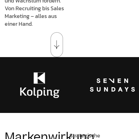
und Wachstum fördern.
Von Recruiting bis Sales
Marketing – alles aus
einer Hand.
Markenwirkung
Strategische