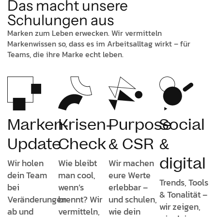
Das macht unsere
Schulungen aus
Marken zum Leben erwecken. Wir vermitteln
Markenwissen so, dass es im Arbeitsalltag wirkt – für
Teams, die ihre Marke echt leben.
Marken-
Krisen-
Purpose
Social
Update
Check
& CSR
&
digital
Wir holen
Wie bleibt
Wir machen
dein Team
man cool,
eure Werte
Trends, Tools
bei
wenn’s
erlebbar –
& Tonalität –
Veränderungen
brennt? Wir
und schulen,
wir zeigen,
ab und
vermitteln,
wie dein