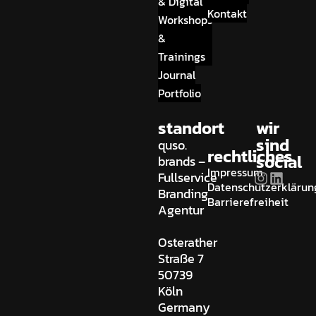
& Digital
Kontakt
Workshops
&
Trainings
Journal
Portfolio
standort
wir
sind
quso.
rechtliches
social
brands –
Impressum
Fullservice
Datenschutzerklärun
Branding
Barrierefreiheit
Agentur
Osterather
Straße 7
50739
Köln
Germany