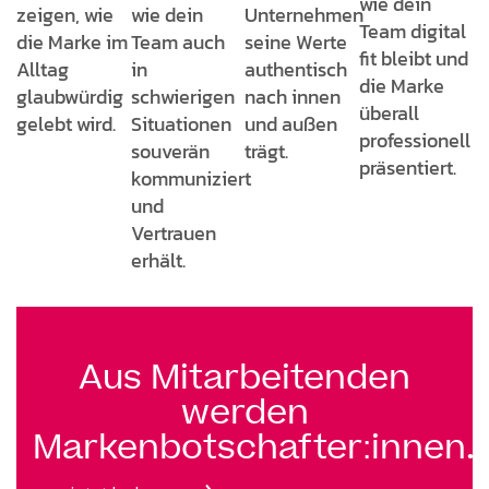
wie dein
zeigen, wie
wie dein
Unternehmen
Team digital
die Marke im
Team auch
seine Werte
fit bleibt und
Alltag
in
authentisch
die Marke
glaubwürdig
schwierigen
nach innen
überall
gelebt wird.
Situationen
und außen
professionell
souverän
trägt.
präsentiert.
kommuniziert
und
Vertrauen
erhält.
Aus Mitarbeitenden
werden
Markenbotschafter:innen.