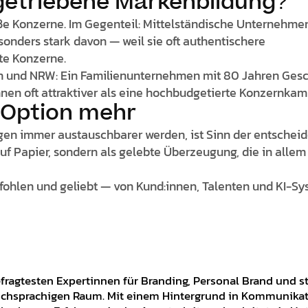
ngetriebene Markenbildung?
ße Konzerne. Im Gegenteil: Mittelständische Unternehmen
nders stark davon — weil sie oft authentischere
te Konzerne.
Köln und NRW: Ein Familienunternehmen mit 80 Jahren Ges
nnen oft attraktiver als eine hochbudgetierte Konzernka
e Option mehr
ungen immer austauschbarer werden, ist Sinn der entschei
uf Papier, sondern als gelebte Überzeugung, die in allem 
ohlen und geliebt — von Kund:innen, Talenten und KI-S
fragtesten Expertinnen für Branding, Personal Brand und s
hsprachigen Raum. Mit einem Hintergrund in Kommunika