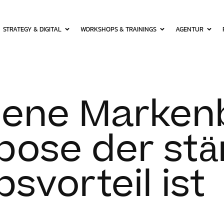
STRATEGY & DIGITAL
WORKSHOPS & TRAININGS
AGENTUR
bene Markenb
ose der stä
vorteil ist