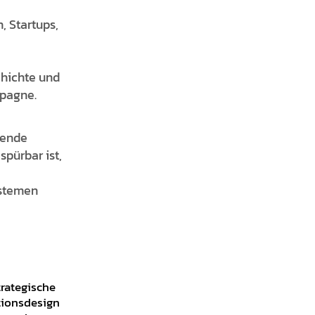
, Startups,
chichte und
mpagne.
dende
spürbar ist,
ystemen
trategische
tionsdesign