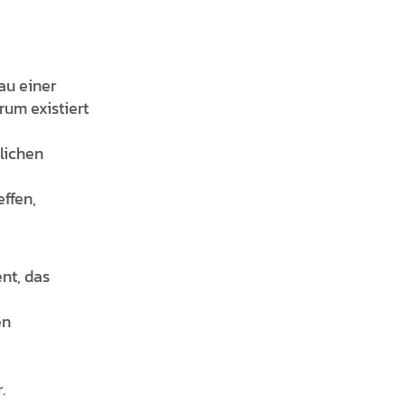
au einer
rum existiert
lichen
effen,
nt, das
en
.