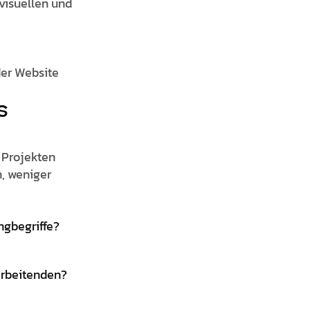
 visuellen und
 der Website
s
n Projekten
, weniger
ngbegriffe?
arbeitenden?