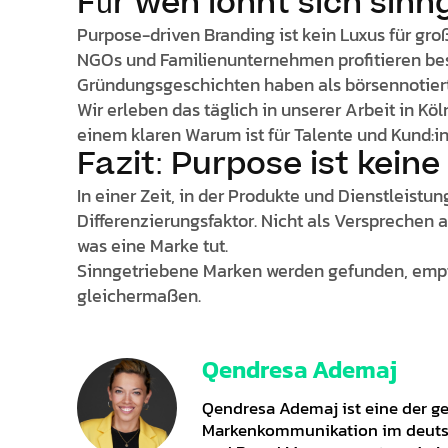
Für wen lohnt sich sin
Purpose-driven Branding ist kein Luxus für gro
NGOs und Familienunternehmen profitieren beso
Gründungsgeschichten haben als börsennotier
Wir erleben das täglich in unserer Arbeit in 
einem klaren Warum ist für Talente und Kund:i
Fazit: Purpose ist kein
In einer Zeit, in der Produkte und Dienstleist
Differenzierungsfaktor. Nicht als Versprechen a
was eine Marke tut.
Sinngetriebene Marken werden gefunden, empf
gleichermaßen.
Qendresa Ademaj
Qendresa Ademaj ist eine der ge
Markenkommunikation im deutsc