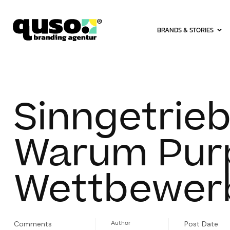
springen
BRANDS & STORIES
Sinngetrie
Warum Purp
Wettbewerbs
Comments
Author
Post Date