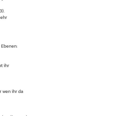
3).
mehr
r Ebenen:
t ihr
r wen ihr da