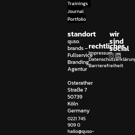
Trainings
Journal
Portfolio
standort
wir
sind
quso.
rechtliches
social
brands –
Impressum
Fullservice
Datenschutzerklärun
Branding
Barrierefreiheit
Agentur
Osterather
Straße 7
50739
Köln
Germany
0221 745
909 0
hallo@quso-