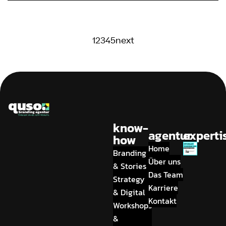
1
2
3
4
5
next
know-
agentur
experti
how
Home
Branding
Über uns
& Stories
Das Team
Strategy
Karriere
& Digital
Kontakt
Workshops
&