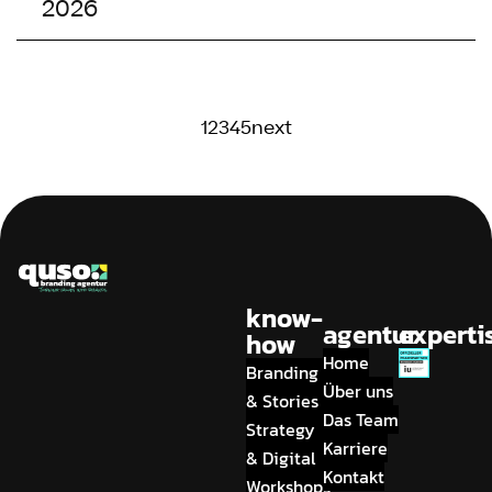
2026
1
2
3
4
5
next
know-
agentur
experti
how
Home
Branding
Über uns
& Stories
Das Team
Strategy
Karriere
& Digital
Kontakt
Workshops