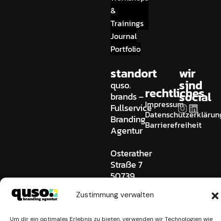
&
Trainings
Journal
Portfolio
standort
wir
sind
quso.
rechtliches
social
brands –
Impressum
Fullservice
Datenschutzerklärun
Branding
Barrierefreiheit
Agentur
Osterather
Straße 7
50739
Köln
Zustimmung verwalten
Germany
0221 745
Um dir ein optimales Erlebnis zu bieten, verwenden wir Technologien wie