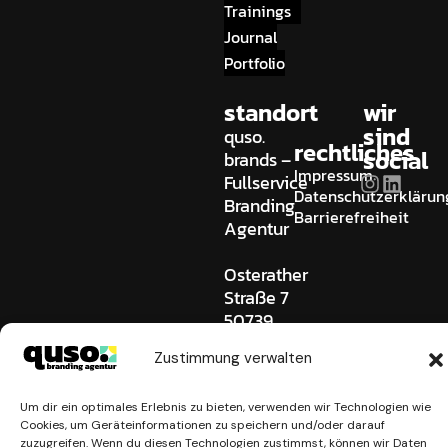
Trainings
Journal
Portfolio
standort
wir
sind
quso.
rechtliches
social
brands –
Impressum
Fullservice
Datenschutzerklärun
Branding
Barrierefreiheit
Agentur
Osterather
Straße 7
50739
Köln
Zustimmung verwalten
Germany
0221 745
Um dir ein optimales Erlebnis zu bieten, verwenden wir Technologien wie
909 0
Cookies, um Geräteinformationen zu speichern und/oder darauf
hallo@quso-
zuzugreifen. Wenn du diesen Technologien zustimmst, können wir Daten