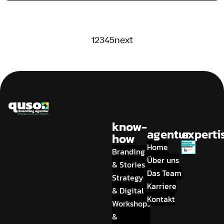
1
2
3
4
5
next
know-
agentur
experti
how
Home
Branding
Über uns
& Stories
Das Team
Strategy
Karriere
& Digital
Kontakt
Workshops
&