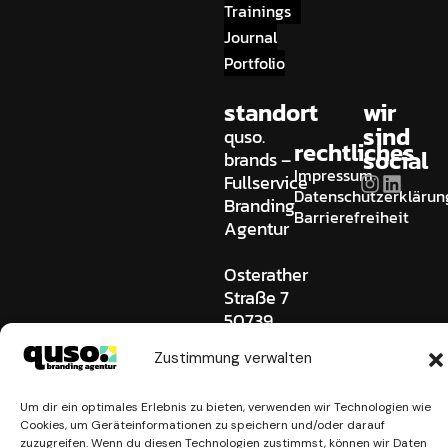
Trainings
Journal
Portfolio
standort
wir
sind
quso.
rechtliches
social
brands –
Impressum
Fullservice
Datenschutzerklärun
Branding
Barrierefreiheit
Agentur
Osterather
Straße 7
50739
Köln
Zustimmung verwalten
Germany
0221 745
Um dir ein optimales Erlebnis zu bieten, verwenden wir Technologien wie
909 0
Cookies, um Geräteinformationen zu speichern und/oder darauf
hallo@quso-
zuzugreifen. Wenn du diesen Technologien zustimmst, können wir Daten