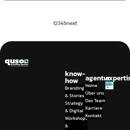
1
2
3
4
5
next
know-
agentur
experti
how
Home
Branding
Über uns
& Stories
Das Team
Strategy
Karriere
& Digital
Kontakt
Workshops
&