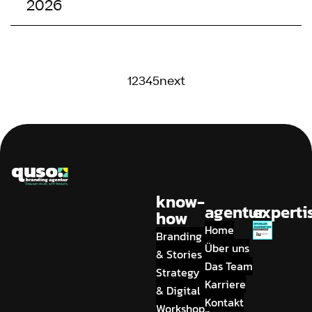
2026
1
2
3
4
5
next
know-
agentur
experti
how
Home
Branding
Über uns
& Stories
Das Team
Strategy
Karriere
& Digital
Kontakt
Workshops