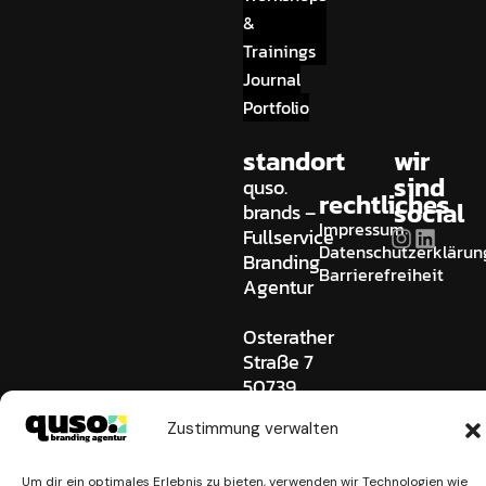
&
Trainings
Journal
Portfolio
standort
wir
sind
quso.
rechtliches
social
brands –
Impressum
Fullservice
Datenschutzerklärun
Branding
Barrierefreiheit
Agentur
Osterather
Straße 7
50739
Köln
Zustimmung verwalten
Germany
0221 745
Um dir ein optimales Erlebnis zu bieten, verwenden wir Technologien wie