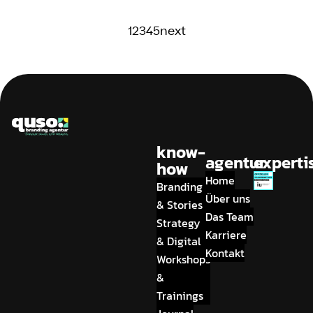
1
2
3
4
5
next
know-
agentur
experti
how
Home
Branding
Über uns
& Stories
Das Team
Strategy
Karriere
& Digital
Kontakt
Workshops
&
Trainings