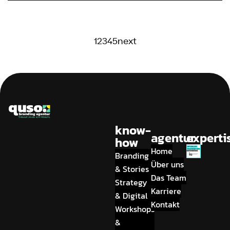
1
2
3
4
5
next
know-
agentur
experti
how
Home
Branding
Über uns
& Stories
Das Team
Strategy
Karriere
& Digital
Kontakt
Workshops
&