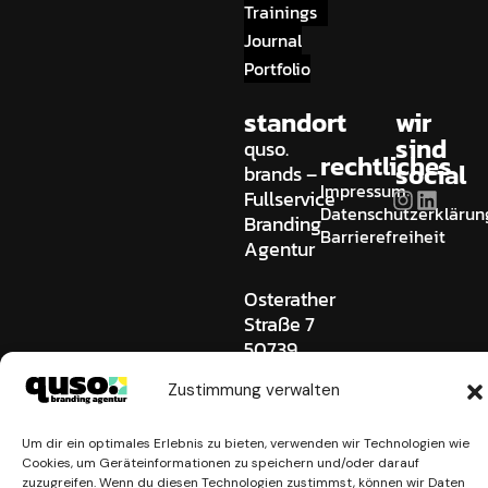
Trainings
Journal
Portfolio
standort
wir
sind
quso.
rechtliches
social
brands –
Impressum
Fullservice
Datenschutzerklärun
Branding
Barrierefreiheit
Agentur
Osterather
Straße 7
50739
Köln
Zustimmung verwalten
Germany
0221 745
Um dir ein optimales Erlebnis zu bieten, verwenden wir Technologien wie
909 0
Cookies, um Geräteinformationen zu speichern und/oder darauf
hallo@quso-
zuzugreifen. Wenn du diesen Technologien zustimmst, können wir Daten