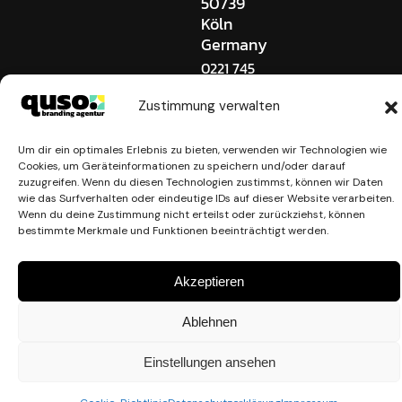
50739
Köln
Germany
0221 745
909 0
hallo@quso-
Zustimmung verwalten
brands.com
Um dir ein optimales Erlebnis zu bieten, verwenden wir Technologien wie
Cookies, um Geräteinformationen zu speichern und/oder darauf
zuzugreifen. Wenn du diesen Technologien zustimmst, können wir Daten
wie das Surfverhalten oder eindeutige IDs auf dieser Website verarbeiten.
© 2021 – 2026 quso. brands
Wenn du deine Zustimmung nicht erteilst oder zurückziehst, können
bestimmte Merkmale und Funktionen beeinträchtigt werden.
Akzeptieren
Ablehnen
Einstellungen ansehen