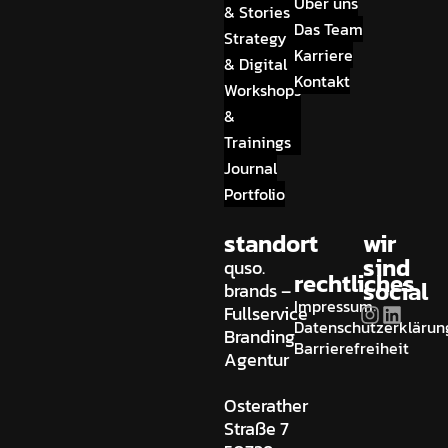
Über uns
& Stories
Das Team
Strategy
Karriere
& Digital
Kontakt
Workshops
&
Trainings
Journal
Portfolio
standort
wir
sind
quso.
rechtliches
social
brands –
Impressum
Fullservice
Datenschutzerklärun
Branding
Barrierefreiheit
Agentur
Osterather
Straße 7