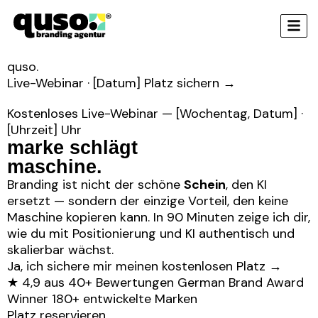
quso
.
Live-Webinar · [Datum]
Platz sichern
→
Kostenloses Live-Webinar — [Wochentag, Datum] ·
[Uhrzeit] Uhr
marke schlägt
maschine
.
Branding ist nicht der schöne
Schein
, den KI
ersetzt — sondern der einzige Vorteil, den keine
Maschine kopieren kann. In 90 Minuten zeige ich dir,
wie du mit Positionierung
und
KI authentisch und
skalierbar wächst.
Ja, ich sichere mir meinen kostenlosen Platz
→
★
4,9 aus 40+ Bewertungen
German Brand Award
Winner
180+ entwickelte Marken
Platz reservieren