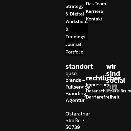
Das Team
Strategy
Karriere
& Digital
Kontakt
Workshops
&
Trainings
Journal
Portfolio
standort
wir
sind
quso.
rechtliches
social
brands –
Impressum
Fullservice
Datenschutzerklärun
Branding
Barrierefreiheit
Agentur
Osterather
Straße 7
50739