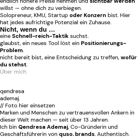
endlich höhere Preise nehmen und
sichtbar werden
willst — ohne dich zu verbiegen.
Solopreneur, KMU, Startup
oder Konzern
bist. Hier
hat jedes aufrichtige Potenzial ein Zuhause.
Nicht, wenn du …
eine
Schnell-reich-Taktik
suchst.
glaubst, ein neues Tool löst ein
Positionierungs-
Problem
.
nicht bereit bist, eine Entscheidung zu treffen,
wofür
du stehst
.
Über mich
qendresa
ademaj
.
// Foto hier einsetzen
Marken und Menschen zu vertrauensvollen Ankern
in
dieser Welt machen — seit über 13 Jahren.
Ich bin
Qendresa Ademaj
, Co-Gründerin und
Geschäftsführerin von
quso. brands
. Authentisch.