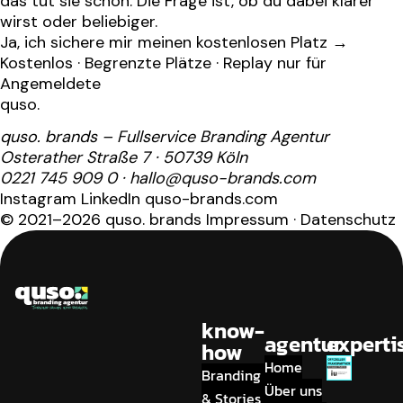
das tut sie schon. Die Frage ist, ob du dabei klarer
wirst oder beliebiger.
Ja, ich sichere mir meinen kostenlosen Platz
→
Kostenlos · Begrenzte Plätze · Replay nur für
Angemeldete
quso
.
quso. brands – Fullservice Branding Agentur
Osterather Straße 7 · 50739 Köln
0221 745 909 0
·
hallo@quso-brands.com
Instagram
LinkedIn
quso-brands.com
© 2021–2026 quso. brands
Impressum
·
Datenschutz
know-
agentur
experti
how
Home
Branding
Über uns
& Stories