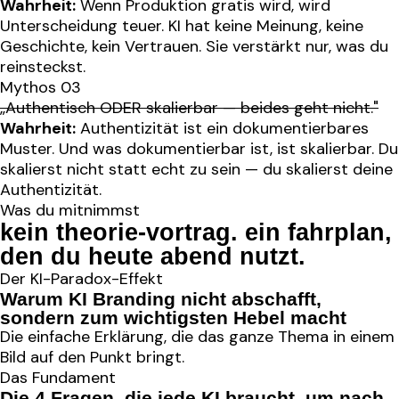
Wahrheit:
Wenn Produktion gratis wird, wird
Unterscheidung teuer. KI hat keine Meinung, keine
Geschichte, kein Vertrauen. Sie verstärkt nur, was du
reinsteckst.
Mythos 03
„Authentisch ODER skalierbar — beides geht nicht."
Wahrheit:
Authentizität ist ein dokumentierbares
Muster. Und was dokumentierbar ist, ist skalierbar. Du
skalierst nicht statt echt zu sein — du skalierst deine
Authentizität.
Was du mitnimmst
kein theorie-vortrag. ein fahrplan,
den du heute abend nutzt
.
Der KI-Paradox-Effekt
Warum KI Branding nicht abschafft,
sondern zum wichtigsten Hebel macht
Die einfache Erklärung, die das ganze Thema in einem
Bild auf den Punkt bringt.
Das Fundament
Die 4 Fragen, die jede KI braucht, um nach