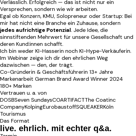
Verlässlich. Erfolgreich — das ist nicht nur ein
Versprechen, sondern wie wir arbeiten.
Egal ob Konzern, KMU, Solopreneur oder Startup: Bei
mir hat nicht eine Branche ein Zuhause, sondern
jedes aufrichtige Potenzial
. Jede Idee, die
sinnstiftenden Mehrwert für unsere Gesellschaft und
deren Kund:innen schafft.
Ich bin weder KI-Hasserin noch KI-Hype-Verkäuferin.
Im Webinar zeige ich dir den ehrlichen Weg
dazwischen — den, der trägt.
Co-Gründerin & Geschäftsführerin
13+ Jahre
Markenarbeit
German Brand Award Winner 2024
180+ Marken
Vertrauen u. a. von
DOSB
Seven Sundays
COARTIFACT
The Coatinc
Company
Kolping
Eurobaustoff
SQUEAKER
Köln
Tourismus
Das Format
live. ehrlich. mit echter q&a
.
Termin