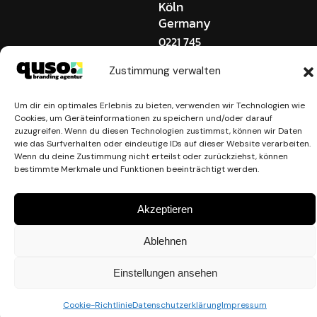
Köln
Germany
0221 745
909 0
hallo@quso-
Zustimmung verwalten
brands.com
Um dir ein optimales Erlebnis zu bieten, verwenden wir Technologien wie
Cookies, um Geräteinformationen zu speichern und/oder darauf
zuzugreifen. Wenn du diesen Technologien zustimmst, können wir Daten
wie das Surfverhalten oder eindeutige IDs auf dieser Website verarbeiten.
© 2021 – 2026 quso. brands
Wenn du deine Zustimmung nicht erteilst oder zurückziehst, können
bestimmte Merkmale und Funktionen beeinträchtigt werden.
Akzeptieren
Ablehnen
Einstellungen ansehen
Cookie-Richtlinie
Datenschutzerklärung
Impressum