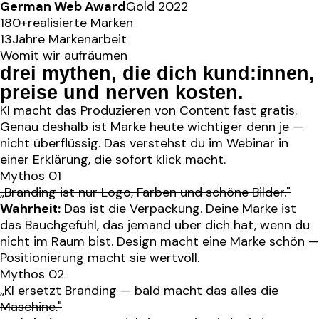
German Web Award
Gold 2022
180+
realisierte Marken
13
Jahre Markenarbeit
Womit wir aufräumen
drei mythen, die dich kund:innen,
preise und nerven kosten
.
KI macht das Produzieren von Content fast gratis.
Genau deshalb ist Marke heute wichtiger denn je —
nicht überflüssig. Das verstehst du im Webinar in
einer Erklärung, die sofort klick macht.
Mythos 01
„Branding ist nur Logo, Farben und schöne Bilder."
Wahrheit:
Das ist die Verpackung. Deine Marke ist
das Bauchgefühl, das jemand über dich hat, wenn du
nicht im Raum bist. Design macht eine Marke schön —
Positionierung macht sie wertvoll.
Mythos 02
„KI ersetzt Branding — bald macht das alles die
Maschine."